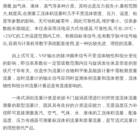
测量,如气体、液体、蒸气等多种介质。其特点是压力损失小,量程范围
大,精度高,在测量工况体积流量时几乎不受流体密度、压力、温度、粘
度等参数的影响。无可动机械零件，因此可靠性高,维护量小。仪表参
数能长期稳定。本仪表采用压电应力式传感器,可靠性高,可在-20℃～
+250℃的工作温度范围内工作。有模拟标准信号,也有数字脉冲信号输
出,容易与计算机等数字系统配套使用,是一种比较先进、理想的流量。
由上式可见，VSF输出的脉冲频率信号不受流体物性和组分变化
的影响，即仪表系数在一定雷诺数范围内仅与旋涡发生体及管道的形
状尺寸等有关。但是作为流量计在物料平衡及能源计量中需检测质量
流量，这时流量计的输出信号应同时监测体积流量和流体密度，流体
物性和组分对流量计量还是有直接影响的。
一体式涡街流量计便是依据卡门旋涡原理进行封闭管道流体流量
测量的新型流量计。因其具有良好的介质适应能力，无需温度压力补
偿即可直接测量蒸汽、空气、气体、水、液体的工况体积流量，配备
温度、压力传感器可测量标况体积流量和质量流量，是节流式流量计
的理想替代产品。